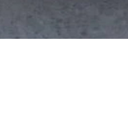
Agentur in Agadir: Wer sind wir?
ür Ausflüge und Aktivitäten rund um Agadir, Taghazout, Tar
en, das echte Marokko abseits der Touristenpfade zu entdeck
ale Agentur mit großer Leidenschaft