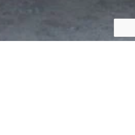
oudant, Tafraoute und die
en.