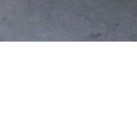
Lokale 
Willkommen bei Maroc Visit, Ihrer lokalen Agentur f
Atlantikküste. Wir helfen Ihn
Eine lok