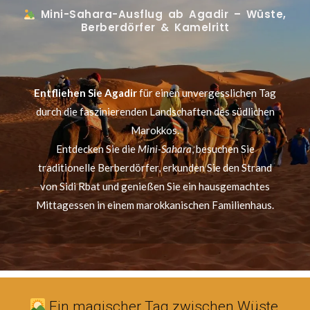
Mini-Sahara-Ausflug ab Agadir – Wüste,
Berberdörfer & Kamelritt
Entfliehen Sie Agadir
für einen unvergesslichen Tag
durch die faszinierenden Landschaften des südlichen
Marokkos.
Entdecken Sie die
Mini-Sahara
, besuchen Sie
traditionelle Berberdörfer, erkunden Sie den Strand
von Sidi Rbat und genießen Sie ein hausgemachtes
Mittagessen in einem marokkanischen Familienhaus.
Ein magischer Tag zwischen Wüste,