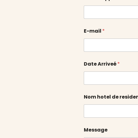
E-mail
*
Date Arriveé
*
Nom hotel de reside
Message