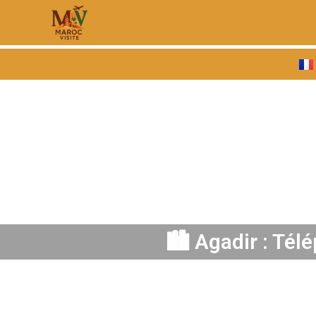
🏙️ Agadir : Tél